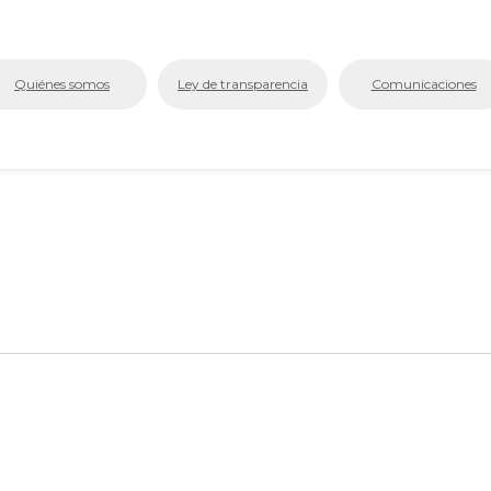
bmenu (La Cámara)
Quiénes somos
Ley de transparencia
Comunicaciones
bmenu (Servicios En Línea.)
menu (Centro de Conciliación y Arbitraje)
bmenu (Registros Públicos.)
bmenu (Competitividad y Proyectos)
bmenu (Aplicativos Corporativos.)