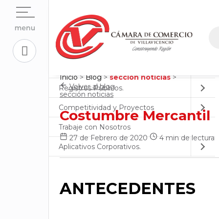
Open su
La Cámara
Open su
Servicios En Línea.
Open sub
Centro de Conciliación y Arbitraje
Inicio
>
Blog
>
sección noticias
>
Open su
Volver al blog
Registros Públicos.
sección noticias
Open su
Competitividad y Proyectos
Costumbre Mercantil
Trabaje con Nosotros
27 de Febrero de 2020
4 min de lectura
Open su
Aplicativos Corporativos.
ANTECEDENTES