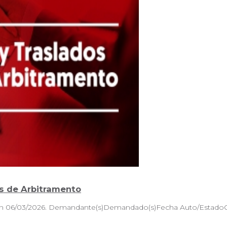
es de Arbitramento
ación 06/03/2026. Demandante(s)Demandado(s)Fecha Auto/E