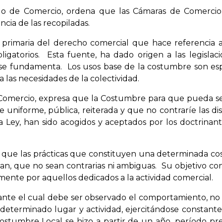
igo de Comercio, ordena que las Cámaras de Comercio
tencia de las recopiladas.
rimaria del derecho comercial que hace referencia a 
igatorios. Esta fuente, ha dado origen a las legislac
a se fundamenta. Los usos base de la costumbre son e
 las necesidades de la colectividad.
e Comercio, expresa que la Costumbre para que pueda se
 uniforme, pública, reiterada y que no contraríe las di
 Ley, han sido acogidos y aceptados por los doctrinant
a que las prácticas que constituyen una determinada c
ijan, que no sean contrarias ni ambiguas. Su objetivo c
lamente por aquellos dedicados a la actividad comercial.
nte el cual debe ser observado el comportamiento, no s
en determinado lugar y actividad, ejercitándose consta
 Costumbre Local se hizo a partir de un año, período 