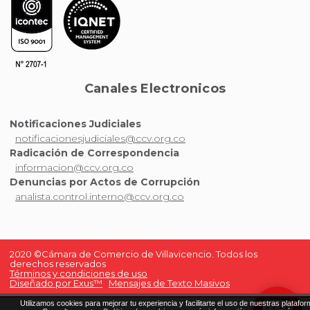
Canales Electronicos
Notificaciones Judiciales
notificacionesjudiciales@ccv.org.co
Radicación de Correspondencia
informacion@ccv.org.co
Denuncias por Actos de Corrupción
analista.control.interno@ccv.org.co
2020 ©Cámara de Comercio de Villavicencio. Todos los
derechos reservados
Términos y condiciones de uso
Diseñado por Exus™
|
Mensajes de Texto Masivos
Utilizamos cookies para mejorar tu experiencia y facilitarte el uso de nuestras platafor