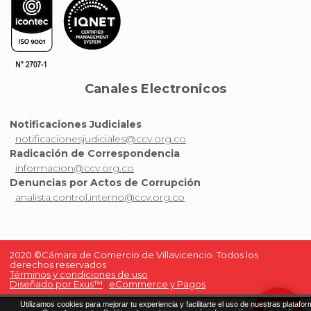
Canales Electronicos
Notificaciones Judiciales
notificacionesjudiciales@ccv.org.co
Radicación de Correspondencia
informacion@ccv.org.co
Denuncias por Actos de Corrupción
analista.control.interno@ccv.org.co
2020 ©Cámara de Comercio de Villavicencio. Todos los
derechos reservados
Términos y condiciones de uso
Diseñado por Exus™
|
eCommerce y Pagos
Utilizamos cookies para mejorar tu experiencia y facilitarte el uso de nuestras platafor