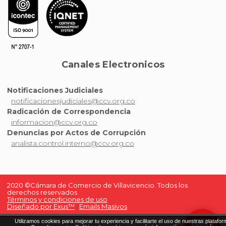
Canales Electronicos
Notificaciones Judiciales
notificacionesjudiciales@ccv.org.co
Radicación de Correspondencia
informacion@ccv.org.co
Denuncias por Actos de Corrupción
analista.control.interno@ccv.org.co
2020 ©Cámara de Comercio de Villavicencio. Todos los
derechos reservados
Términos y condiciones de uso
Diseñado por Exus™
|
Emails Masivos
Utilizamos cookies para mejorar tu experiencia y facilitarte el uso de nuestras platafor