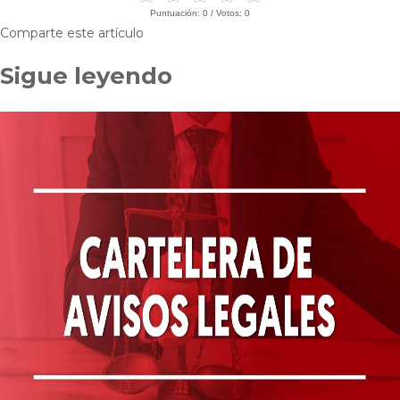
Puntuación:
0
/ Votos:
0
Comparte este artículo
Sigue leyendo