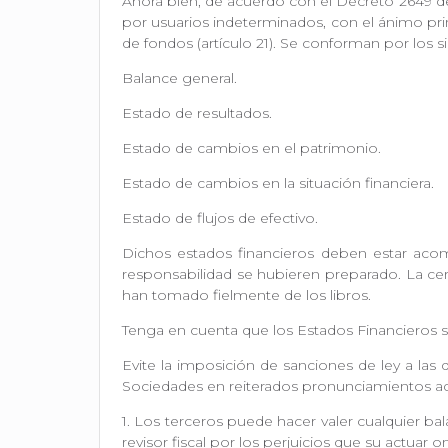
Ahora bien, de acuerdo con el Decreto 2649 de
por usuarios indeterminados, con el ánimo prin
de fondos (artículo 21). Se conforman por los s
Balance general.
Estado de resultados.
Estado de cambios en el patrimonio.
Estado de cambios en la situación financiera.
Estado de flujos de efectivo.
Dichos estados financieros deben estar acompa
responsabilidad se hubieren preparado. La cert
han tomado fielmente de los libros.
Tenga en cuenta que los Estados Financieros 
Evite la imposición de sanciones de ley a las 
Sociedades en reiterados pronunciamientos advi
1. Los terceros puede hacer valer cualquier b
revisor fiscal por los perjuicios que su actuar