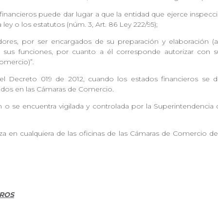
 financieros puede dar lugar a que la entidad que ejerce inspecc
ley o los estatutos (núm. 3, Art. 86 Ley 222/95);
ores, por ser encargados de su preparación y elaboración (artí
sus funciones, por cuanto a él corresponde autorizar con s
 Comercio)”.
del Decreto 019 de 2012, cuando los estados financieros se 
tados en las Cámaras de Comercio.
 o se encuentra vigilada y controlada por la Superintendencia
liza en cualquiera de las oficinas de las Cámaras de Comercio d
EROS