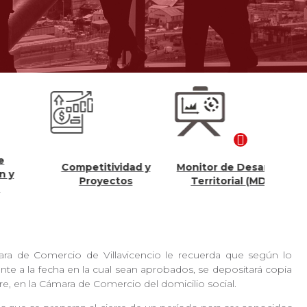
Competitividad y
Monitor de Desarrollo
Con
Proyectos
Territorial (MDT)
mara de Comercio de Villavicencio le recuerda que según lo
ente a la fecha en la cual sean aprobados, se depositará copia
ere, en la Cámara de Comercio del domicilio social.