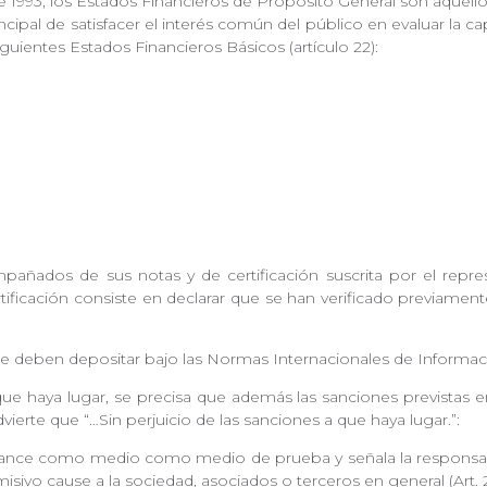
 1993, los Estados Financieros de Propósito General son aquello
cipal de satisfacer el interés común del público en evaluar la 
iguientes Estados Financieros Básicos (artículo 22):
ñados de sus notas y de certificación suscrita por el represen
ificación consiste en declarar que se han verificado previament
se deben depositar bajo las Normas Internacionales de Informac
que haya lugar, se precisa que además las sanciones previstas en
erte que “…Sin perjuicio de las sanciones a que haya lugar.”:
alance como medio como medio de prueba y señala la responsabil
 omisivo cause a la sociedad, asociados o terceros en general (Art