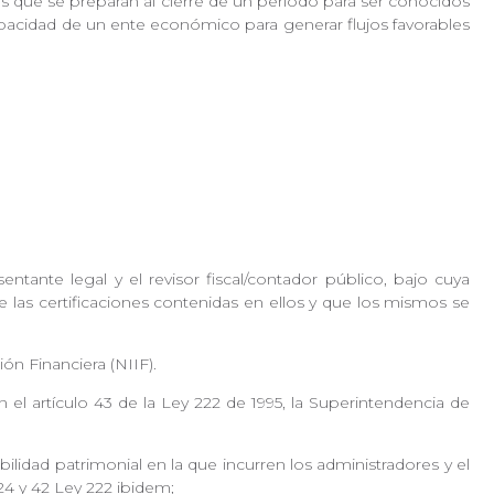
s que se preparan al cierre de un período para ser conocidos
capacidad de un ente económico para generar flujos favorables
tante legal y el revisor fiscal/contador público, bajo cuya
e las certificaciones contenidas en ellos y que los mismos se
ión Financiera (NIIF).
 el artículo 43 de la Ley 222 de 1995, la Superintendencia de
idad patrimonial en la que incurren los administradores y el
. 24 y 42 Ley 222 ibidem;