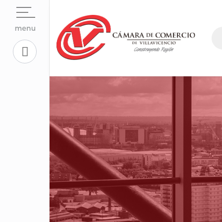
Open su
La Cámara
Open su
Servicios En Línea.
Open sub
Centro de Conciliación y Arbitraje
Open su
Registros Públicos.
Open su
Competitividad y Proyectos
Trabaje con Nosotros
Open su
Aplicativos Corporativos.