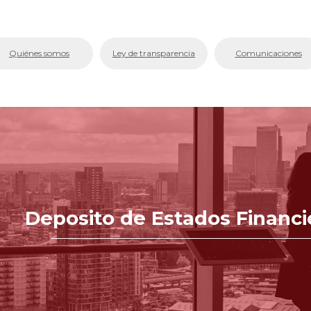
bmenu (La Cámara)
Quiénes somos
Ley de transparencia
Comunicaciones
bmenu (Servicios En Línea.)
menu (Centro de Conciliación y Arbitraje)
bmenu (Registros Públicos.)
bmenu (Competitividad y Proyectos)
bmenu (Aplicativos Corporativos.)
Deposito de Estados Financi