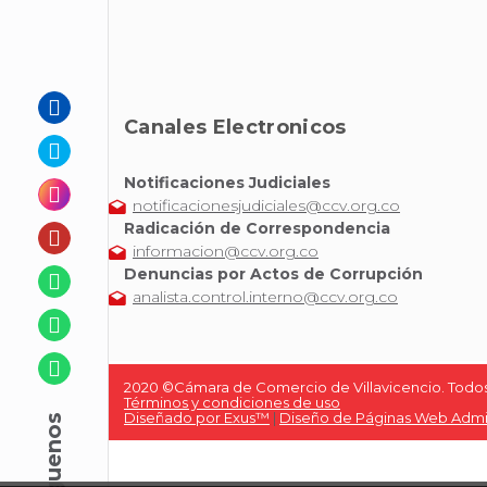
Canales Electronicos
Notificaciones Judiciales
notificacionesjudiciales@ccv.org.co
Radicación de Correspondencia
informacion@ccv.org.co
Denuncias por Actos de Corrupción
analista.control.interno@ccv.org.co
2020 ©Cámara de Comercio de Villavicencio. Todos
Términos y condiciones de uso
Diseñado por Exus™
|
Diseño de Páginas Web Admin