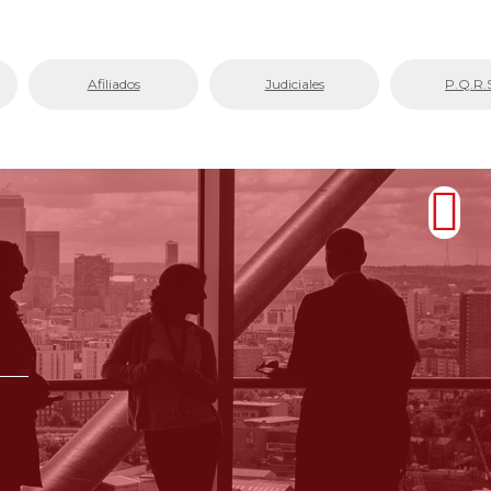
Afiliados
Judiciales
P.Q.R.