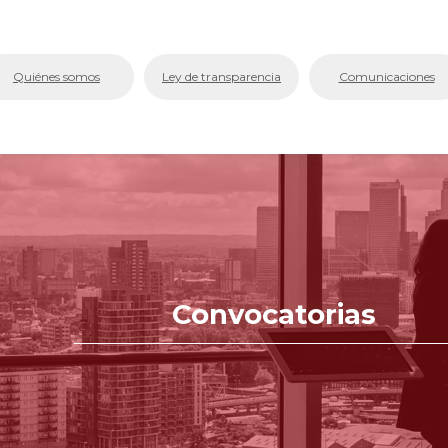
bmenu (La Cámara)
Quiénes somos
Ley de transparencia
Comunicaciones
bmenu (Servicios En Línea.)
menu (Centro de Conciliación y Arbitraje)
bmenu (Registros Públicos.)
bmenu (Competitividad y Proyectos)
bmenu (Aplicativos Corporativos.)
Convocatorias