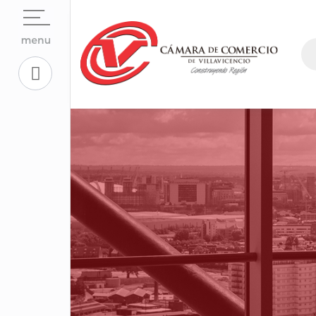
Open su
La Cámara
Open su
Servicios En Línea.
Open sub
Centro de Conciliación y Arbitraje
Open su
Registros Públicos.
Open su
Competitividad y Proyectos
Trabaje con Nosotros
Open su
Aplicativos Corporativos.