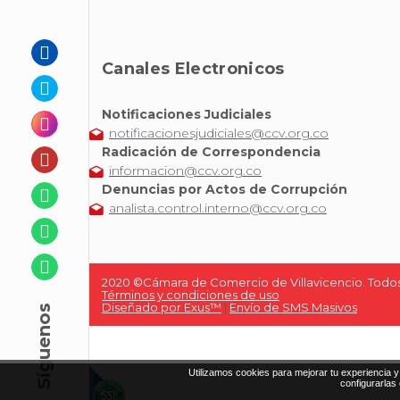
Canales Electronicos
Notificaciones Judiciales
notificacionesjudiciales@ccv.org.co
Radicación de Correspondencia
informacion@ccv.org.co
Denuncias por Actos de Corrupción
analista.control.interno@ccv.org.co
2020 ©Cámara de Comercio de Villavicencio. Todos
Términos y condiciones de uso
Diseñado por Exus™
|
Envío de SMS Masivos
Utilizamos cookies para mejorar tu experiencia y 
configurarlas