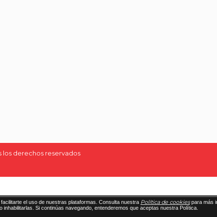
 los derechos reservados
Política de cookies
facilitarte el uso de nuestras plataformas. Consulta nuestra
para más i
 o inhabilitarlas. Si continúas navegando, entenderemos que aceptas nuestra Política.