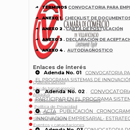
TÉRMINOS
CONVOCATORIA PARA EMP
ANEXO 1
.
CHECKLIST DE DOCUMENTO
ANEXO 2
.
CARTA DE POSTULACIÓN
ANEXO 3
.
DECLARACIÓN DE ACEPTAC
ANEXO 4
.
AUTODIAGNOSTICO
Enlaces de interés
Adenda No. 01
CONVOCATORIA PAR
EL PROGRAMA SISTEMAS DE INNOVACIÓ
Quiénes somos
Ley de transparencia
Adenda No. 02
CONVOCATORIA
.
Afiliados
PARTICIPAR EN EL PROGRAMA SISTE
Protección de Datos Personales
Política de Privacidad
ACTA PUBLICACIÓN CRONOGRAM
Call Center
INNOVACION EMPRESARIAL- ESTRATEG
Servicio al cliente
Eventos y capacitaciones
Adenda No. 03
CONVOCATORIA PA