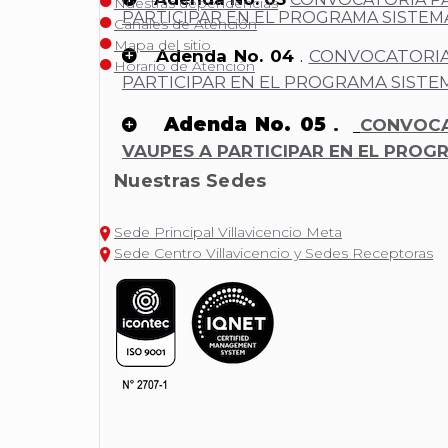
Nuestras dependencias
PARTICIPAR EN EL PROGRAMA SISTEM
Canales de Atención
Mapa del sitio
Adenda No. 04
.
CONVOCATORIA
Horario de Atención
PARTICIPAR EN EL PROGRAMA SISTE
Adenda No. 05
.
CONVOCA
VAUPES A PARTICIPAR EN EL PROG
Nuestras Sedes
Sede Principal Villavicencio Meta
Sede Centro Villavicencio y Sedes Receptoras