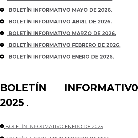
BOLETÍN INFORMATIVO MAYO DE 2026.
BOLETÍN INFORMATIVO ABRIL DE 2026.
BOLETÍN INFORMATIVO MARZO DE 2026.
BOLETÍN INFORMATIVO FEBRERO DE 2026.
BOLETÍN INFORMATIVO ENERO DE 2026.
BOLETÍN INFORMATIV0
2025
.
BOLETÍN INFORMATIVO ENERO DE 2025