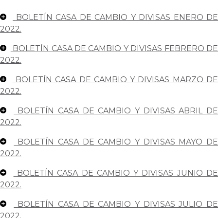
BOLETÍN CASA DE CAMBIO Y DIVISAS ENERO DE
2022.
BOLETÍN CASA DE CAMBIO Y DIVISAS FEBRERO D
2022.
BOLETÍN CASA DE CAMBIO Y DIVISAS MARZO D
2022.
BOLETÍN CASA DE CAMBIO Y DIVISAS ABRIL D
2022.
BOLETÍN CASA DE CAMBIO Y DIVISAS MAYO D
2022.
BOLETÍN CASA DE CAMBIO Y DIVISAS JUNIO D
2022.
BOLETÍN CASA DE CAMBIO Y DIVISAS JULIO D
2022.