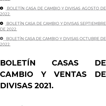
BOLETÍN CASA DE CAMBIO Y DIVISAS AGOSTO D
2022.
BOLETÍN CASA DE CAMBIO Y DIVISAS SEPTIEMBR
DE 2022.
BOLETÍN CASA DE CAMBIO Y DIVISAS OCTUBRE D
2022.
BOLETÍN CASAS DE
CAMBIO Y VENTAS DE
DIVISAS 2021.