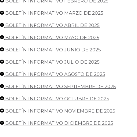
BOLETÍN INFORMATIVO FEBRERO DE 2025
BOLETÍN INFORMATIVO MARZO DE 2025
BOLETÍN INFORMATIVO ABRIL DE 2025
BOLETÍN INFORMATIVO MAYO DE 2025
BOLETÍN INFORMATIVO JUNIO DE 2025
BOLETÍN INFORMATIVO JULIO DE 2025
BOLETÍN INFORMATIVO AGOSTO DE 2025
BOLETÍN INFORMATIVO SEPTIEMBRE DE 2025
BOLETÍN INFORMATIVO OCTUBRE DE 2025
BOLETÍN INFORMATIVO NOVIEMBRE DE 2025
BOLETÍN INFORMATIVO DICIEMBRE DE 2025