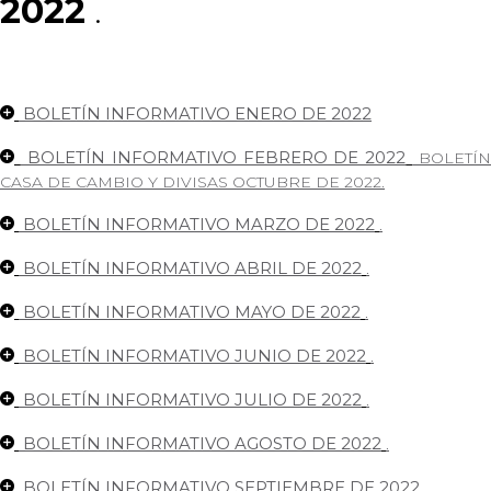
2022
.
BOLETÍN INFORMATIVO ENERO DE 2022
BOLETÍN INFORMATIVO FEBRERO DE 2022
BOLETÍN
CASA DE CAMBIO Y DIVISAS OCTUBRE DE 2022.
BOLETÍN INFORMATIVO MARZO DE 2022
.
BOLETÍN INFORMATIVO ABRIL DE 2022
.
BOLETÍN INFORMATIVO MAYO DE 2022
.
BOLETÍN INFORMATIVO JUNIO DE 2022
.
BOLETÍN INFORMATIVO JULIO DE 2022
.
BOLETÍN INFORMATIVO AGOSTO DE 2022
.
BOLETÍN INFORMATIVO SEPTIEMBRE DE 2022
.