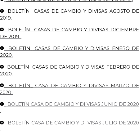
BOLETÍN
CASAS DE CAMBIO Y DIVISAS AGOSTO D
2019.
BOLETÍN
CASAS DE CAMBIO Y DIVISAS DICIEMBR
DE 2019
.
BOLETÍN
CASAS DE CAMBIO Y DIVISAS ENERO D
2020.
BOLETÍN
CASAS DE CAMBIO Y DIVISAS FEBRERO D
2020.
BOLETÍN
CASA DE CAMBIO Y DIVISAS MARZO D
2020
.
BOLETÍN CASA DE CAMBIO Y DI
VISAS JUNIO DE 202
.
BOLETÍN CASA DE CAMBIO Y DI
VISAS JULIO DE 202
.