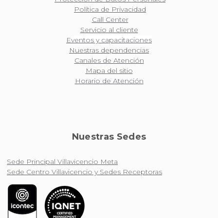
Política de Privacidad
Call Center
Servicio al cliente
Eventos y capacitaciones
Nuestras dependencias
Canales de Atención
Mapa del sitio
Horario de Atención
Nuestras Sedes
Sede Principal Villavicencio Meta
Sede Centro Villavicencio y Sedes Receptoras