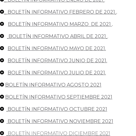
BOLETÍN INFORMATIVO FEBRERO DE 2021
.
BOLETÍN INFORMATIVO MARZO
DE 2021
.
BOLETÍN INFORMATIVO ABRIL DE 2021
.
BOLETÍN INFORMATIVO MAYO DE 2021.
BOLETÍN INFORMATIVO JUNIO DE 2021.
BOLETÍN INFORMATIVO JULIO DE 2021.
BOLETÍN INFORMATIVO AGOSTO 2021
BOLETÍN INFORMATIVO SEPTIEMBRE 2021
BOLETÍN INFORMATIVO OCTUBRE 2021
BOLETÍN INFORMATIVO NOVIEMBRE 2021
BOLETÍN INFORMATIVO DICIEMBRE 2021