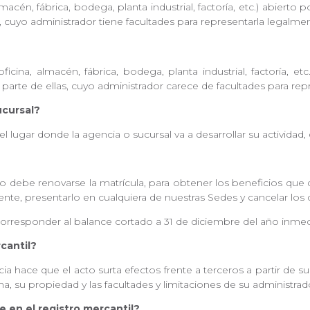
cén, fábrica, bodega, planta industrial, factoría, etc.) abierto 
as, cuyo administrador tiene facultades para representarla legalme
icina, almacén, fábrica, bodega, planta industrial, factoría, et
 o parte de ellas, cuyo administrador carece de facultades para re
ucursal?
l lugar donde la agencia o sucursal va a desarrollar su actividad
debe renovarse la matrícula, para obtener los beneficios que de
iente, presentarlo en cualquiera de nuestras Sedes y cancelar lo
corresponder al balance cortado a 31 de diciembre del año inm
rcantil?
cia hace que el acto surta efectos frente a terceros a partir de s
a, su propiedad y las facultades y limitaciones de su administra
se en el registro mercantil?