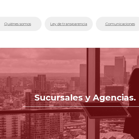
bmenu (La Cámara)
Quiénes somos
Ley de transparencia
Comunicaciones
bmenu (Servicios En Línea.)
menu (Centro de Conciliación y Arbitraje)
bmenu (Registros Públicos.)
bmenu (Competitividad y Proyectos)
bmenu (Aplicativos Corporativos.)
Sucursales y Agencias.