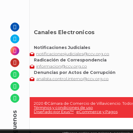
Canales Electronicos
Notificaciones Judiciales
notificacionesjudiciales@ccv.org.co
Radicación de Correspondencia
informacion@ccv.org.co
Denuncias por Actos de Corrupción
analista.control.interno@ccv.org.co
2020 ©Cámara de Comercio de Villavicencio. Todos
Términos y condiciones de uso
Diseñado por Exus™
|
eCommerce y Pagos