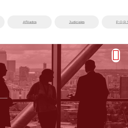
Afiliados
Judiciales
P.Q.R.