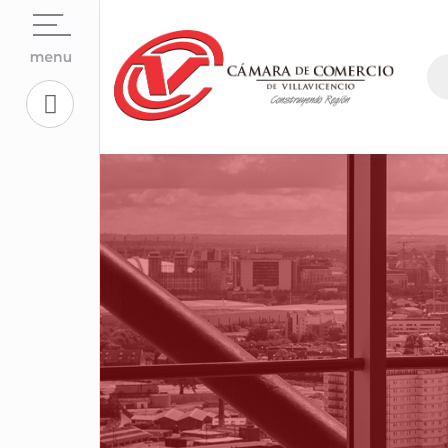
Open su
La Cámara
Open su
Servicios En Línea.
Open sub
Centro de Conciliación y Arbitraje
Open su
Registros Públicos.
Open su
Competitividad y Proyectos
Trabaje con Nosotros
Open su
Aplicativos Corporativos.