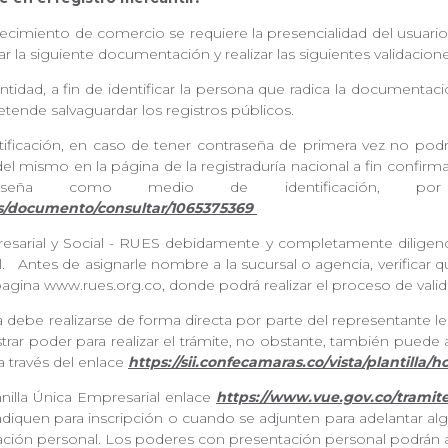
lecimiento de comercio se requiere la presencialidad del usuario 
ar la siguiente documentación y realizar las siguientes validacio
tidad, a fin de identificar la persona que radica la documenta
etende salvaguardar los registros públicos.
ificación, en caso de tener contraseña de primera vez no podr
do del mismo en la página de la registraduría nacional a fin confir
aseña como medio de identificación, po
cs/documento/consultar/1065375369
resarial y Social - RUES debidamente y completamente diligenc
l. Antes de asignarle nombre a la sucursal o agencia, verificar q
a la pagina www.rues.org.co, donde podrá realizar el proceso de v
debe realizarse de forma directa por parte del representante lega
trar poder para realizar el trámite, no obstante, también puede 
 a través del enlace
https://sii.confecamaras.co/vista/plantilla
tanilla Única Empresarial enlace
https://www.vue.gov.co/tramite
adiquen para inscripción o cuando se adjunten para adelantar a
ntación personal. Los poderes con presentación personal podrán