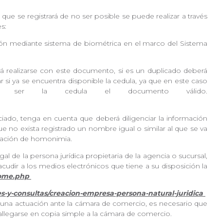
que se registrará de no ser posible se puede realizar a través
nes:
ción mediante sistema de biométrica en el marco del Sistema
á realizarse con este documento, si es un duplicado deberá
mar si ya se encuentra disponible la cedula, ya que en este caso
r ser la cedula el documento válido.
iado, tenga en cuenta que deberá diligenciar la información
ue no exista registrado un nombre igual o similar al que se va
alidación de homonimia.
l de la persona jurídica propietaria de la agencia o sucursal,
acudir a los medios electrónicos que tiene a su disposición la
/home.php
s-y-consultas/creacion-empresa-persona-natural-juridica
lguna actuación ante la cámara de comercio, es necesario que
 allegarse en copia simple a la cámara de comercio.