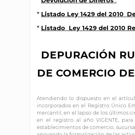
*
Devolución de Dineros
.
*
Listado Ley 1429 del 2010
De
*
Listado
Ley 1429 del 2010 Re
DEPURACIÓN RUE
DE COMERCIO DE
Atendiendo lo dispuesto en el artícu
incorporados en el Registro Único Emp
mercantil, en el lapso de los últimos c
en el registro al año VIGENTE, para 
establecimientos de comercio, sucursal
apoyando la formalización de las activ