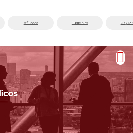
Afiliados
Judiciales
P.Q.R.
icos