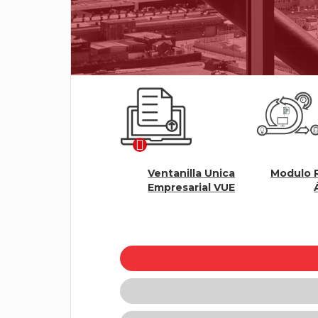
Ventanilla Unica
Modulo Renovación
uales
Empresarial VUE
Ágil