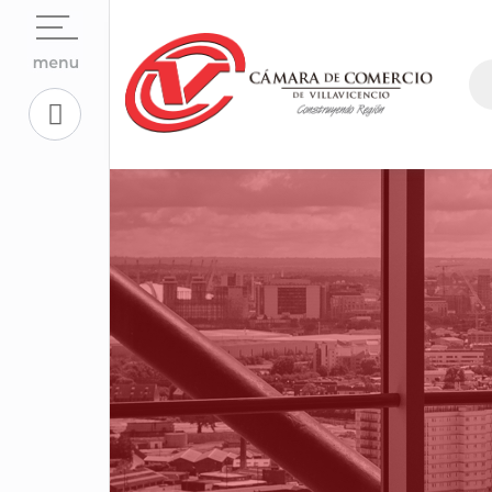
Open su
La Cámara
Open su
Servicios En Línea.
Open sub
Centro de Conciliación y Arbitraje
Open su
Registros Públicos.
Open su
Competitividad y Proyectos
Trabaje con Nosotros
Open su
Aplicativos Corporativos.