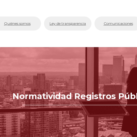
bmenu (La Cámara)
Quiénes somos
Ley de transparencia
Comunicaciones
bmenu (Servicios En Línea.)
menu (Centro de Conciliación y Arbitraje)
bmenu (Registros Públicos.)
bmenu (Competitividad y Proyectos)
bmenu (Aplicativos Corporativos.)
Normatividad Registros Públ