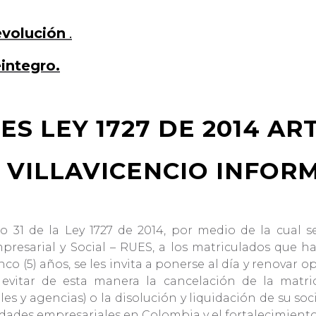
volución
.
integro.
S LEY 1727 DE 2014 AR
 VILLAVICENCIO INFOR
lo 31 de la Ley 1727 de 2014, por medio de la cual 
resarial y Social – RUES, a los matriculados que ha
inco (5) años, se les invita a ponerse al día y renova
evitar de esta manera la cancelación de la matric
es y agencias) o la disolución y liquidación de su soc
idades empresariales en Colombia y el fortalecimiento 