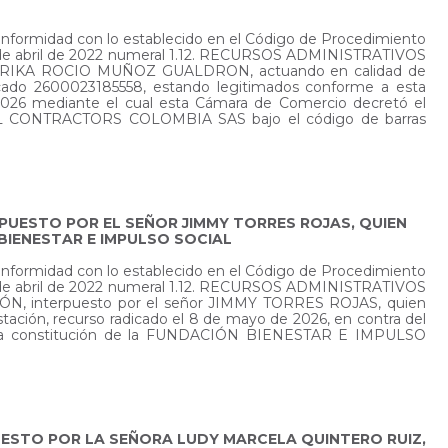
conformidad con lo establecido en el Código de Procedimiento
 25 de abril de 2022 numeral 1.12. RECURSOS ADMINISTRATIVOS
ra ERIKA ROCIO MUÑOZ GUALDRON, actuando en calidad de
do 2600023185558, estando legitimados conforme a esta
o 2026 mediante el cual esta Cámara de Comercio decretó el
NERAL CONTRACTORS COLOMBIA SAS bajo el código de barras
RPUESTO POR EL SEÑOR JIMMY TORRES ROJAS, QUIEN
BIENESTAR E IMPULSO SOCIAL
conformidad con lo establecido en el Código de Procedimiento
 25 de abril de 2022 numeral 1.12. RECURSOS ADMINISTRATIVOS
N, interpuesto por el señor JIMMY TORRES ROJAS, quien
tación, recurso radicado el 8 de mayo de 2026, en contra del
aba la constitución de la FUNDACIÓN BIENESTAR E IMPULSO
PUESTO POR LA SEÑORA LUDY MARCELA QUINTERO RUIZ,