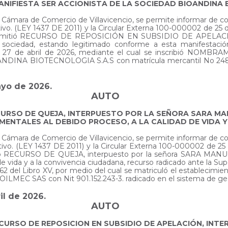
ANIFIESTA SER ACCIONISTA DE LA SOCIEDAD BIOANDINA 
 la Cámara de Comercio de Villavicencio, se permite informar de 
ativo. (LEY 1437 DE 2011) y la Circular Externa 100-000002 de
se admitió RECURSO DE REPOSICIÓN EN SUBSIDIO DE APELAC
a sociedad, estando legitimado conforme a esta manifestació
fecha 27 de abril de 2026, mediante el cual se inscribió
INA BIOTECNOLOGIA S.A.S con matrícula mercantil No 248170 
ayo de 2026.
AUTO
CURSO DE QUEJA, INTERPUESTO POR LA SEÑORA SARA MA
ENTALES AL DEBIDO PROCESO, A LA CALIDAD DE VIDA Y
 la Cámara de Comercio de Villavicencio, se permite informar de 
tivo. (LEY 1437 DE 2011) y la Circular Externa 100-000002 de 2
ntó RECURSO DE QUEJA, interpuesto por la señora SARA MAN
e vida y a la convivencia ciudadana, recurso radicado ante la Sup
3462 del Libro XV, por medio del cual se matriculó el estable
OILMEC SAS con Nit 901.152.243-3. radicado en el sistema de ge
il de 2026.
AUTO
ECURSO DE REPOSICION EN SUBSIDIO DE APELACIÓN, INT