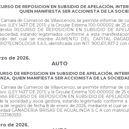
CURSO DE REPOSICION EN SUBSIDIO DE APELACIÓN, INT
QUIEN MANIFIESTA SER ACCIONISTA DE LA SOCI
 la Cámara de Comercio de Villavicencio, se permite informar de 
ativo. (LEY 1437 DE 2011) y la Circular Externa 100-000002 de
 se admitió RECURSO DE REPOSICIÓN EN SUBSIDIO DE APEL
 sociedad, estando legitimados conforme a esta manifestación
r medio del cual se inscribe AUMENTO DEL CAPITAL PAGADO
IOTECNOLOGIA S.A.S, identificada con NIT. 900,611,937-2 con 
arzo de 2026.
AUTO
CURSO DE REPOSICION EN SUBSIDIO DE APELACIÓN, INT
NZA, QUIEN MANIFIESTA SER ACCIONISTA DE LA SOCIEDA
 la Cámara de Comercio de Villavicencio, se permite informar de 
ativo. (LEY 1437 DE 2011) y la Circular Externa 100-000002 de
e admitió RECURSO DE REPOSICIÓN EN SUBSIDIO DE APELACIÓ
 la sociedad y socia gestora, estando legitimado conforme a e
va de registro de fecha 8 de enero de 2026, mediante el cual se s
 sociedad GANADERIA BRISAS DE AGUALINDA S C A con matrícula
0023180530.
ero de 2026.