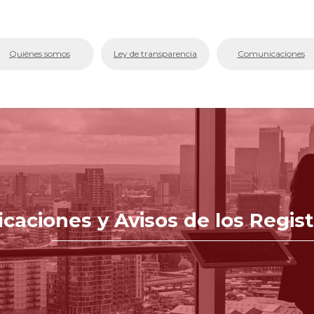
bmenu (La Cámara)
Quiénes somos
Ley de transparencia
Comunicaciones
bmenu (Servicios En Línea.)
menu (Centro de Conciliación y Arbitraje)
bmenu (Registros Públicos.)
bmenu (Competitividad y Proyectos)
bmenu (Aplicativos Corporativos.)
icaciones y Avisos de los Regis