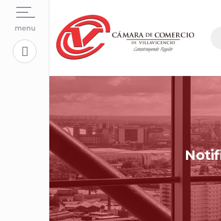
Open su
La Cámara
Open su
Servicios En Línea.
Open sub
Centro de Conciliación y Arbitraje
Open su
Registros Públicos.
Open su
Competitividad y Proyectos
Trabaje con Nosotros
Open su
Aplicativos Corporativos.
Notif