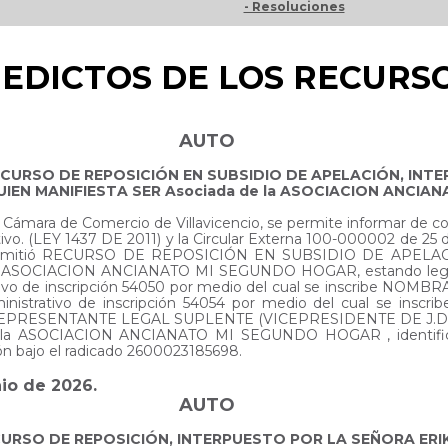
- Resoluciones
EDICTOS DE LOS RECURSO
AUTO
ECURSO DE REPOSICIÓN EN SUBSIDIO DE APELACIÓN, IN
IEN MANIFIESTA SER Asociada de la ASOCIACION ANCI
 la Cámara de Comercio de Villavicencio, se permite informar de 
ativo. (LEY 1437 DE 2011) y la Circular Externa 100-000002 de
se admitió RECURSO DE REPOSICIÓN EN SUBSIDIO DE APELAC
la ASOCIACION ANCIANATO MI SEGUNDO HOGAR, estando legitim
strativo de inscripción 54050 por medio del cual se inscrib
nistrativo de inscripción 54054 por medio del cual se
SENTANTE LEGAL SUPLENTE (VICEPRESIDENTE DE J.D) trámite 
e la ASOCIACION ANCIANATO MI SEGUNDO HOGAR , identifica
ón bajo el radicado 2600023185698.
nio de 2026.
AUTO
CURSO DE REPOSICIÓN, INTERPUESTO POR LA SEÑORA ER