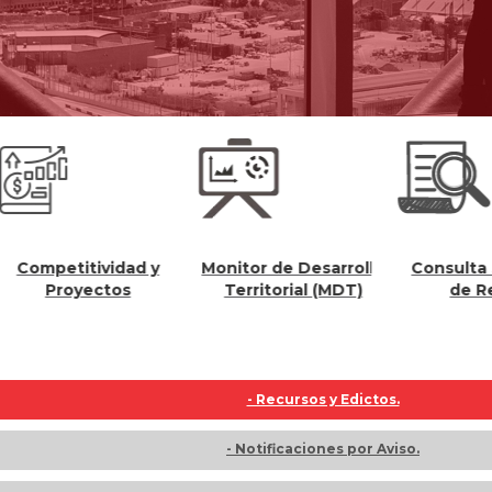
itividad y
Monitor de Desarrollo
Consulta Solicitud
yectos
Territorial (MDT)
de Registro
- Recursos y Edictos.
- Notificaciones por Aviso.