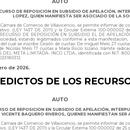
AUTO
ECURSO DE REPOSICION EN SUBSIDIO DE APELACIÓN, INT
LOPEZ, QUIEN MANIFIESTA SER ASOCIADO DE LA S
 la Cámara de Comercio de Villavicencio, se permite informar de 
trativo. (LEY 1437 DE 2011) y la Circular Externa 100-0000
itió RECURSO DE REPOSICIÓN EN SUBSIDIO EL DE APELACIÓ
ociedad, estando legitimados conforme a esta manifestación, r
o del cual se inscribe Cesión de cuotas: De miguel Melo 27 cuota
e Nicolás Melo 17 cuotas a María Rocío lozano. trámite radicad
 META LIMITADA- INCO LTDA., identificada con NIT. 800,016
0023180312.
nero de 2026.
EDICTOS DE LOS RECURSO
AUTO
URSO DE REPOSICION EN SUBSIDIO DE APELACIÓN, INT
 VICENTE BAQUERO RIVEROS, QUIENES MANIFIESTAN SER
 la Cámara de Comercio de Villavicencio, se permite informar de 
ativo. (LEY 1437 DE 2011) y la Circular Externa 100-000002 de