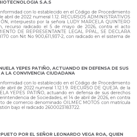
BIOTECNOLOGIA S.A.S
conformidad con lo establecido en el Código de Procedimiento
 25 de abril de 2022 numeral 1.12. RECURSOS ADMINISTRATIVOS
IÓN, interpuesto por la señora LUDY MARCELA QUINTERO
n, recurso radicado el 5 de mayo de 2026, contra el acto
 NOMBRAMIENTO DE REPRESENTANTE LEGAL PPAL, SE DECLARA
con Nit No 900,611,937-2, con radicado en el sistema de
NUELA YEPES PATIÑO, ACTUANDO EN DEFENSA DE SUS
 A LA CONVIVENCIA CIUDADANA
conformidad con lo establecido en el Código de Procedimiento
5 de abril de 2022 numeral 1.12.1.9. RECURSO DE QUEJA. de la
UELA YEPES PATIÑO, actuando en defensa de sus derechos
erintendencia de Sociedades, el 14 de abril de 2026, en contra
cimiento de comercio denominado OILMEC MOTOS con matrícula
stión bajo el radicado 2600023183722.
ERPUETO POR EL SEÑOR LEONARDO VEGA ROA, QUIEN