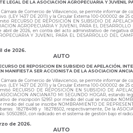
NTE LEGAL DE LA ASOCIACION AGROPECUARIA Y JUVENIL
 la Cámara de Comercio de Villavicencio, se permite informar de 
ativo. (LEY 1437 DE 2011) y la Circular Externa 100-000002 de
se admitió RECURSO DE REPOSICIÓN EN SUBSIDIO DE APELACI
e ASOCIACION AGROPECUARIA Y JUVENIL PARA EL DESARROLL
e abril de 2026, en contra del acto administrativo de negativa 
N AGROPECUARIA Y JUVENIL PARA EL DESARROLLO DEL CAMPO 
il de 2026.
AUTO
RECURSO DE REPOSICION EN SUBSIDIO DE APELACIÓN, IN
EN MANIFIESTA SER ACCIONISTA DE LA ASOCIACION ANC
 la Cámara de Comercio de Villavicencio, se permite informar de 
ativo. (LEY 1437 DE 2011) y la Circular Externa 100-000002 de
se admitió RECURSO DE REPOSICIÓN EN SUBSIDIO DE APELAC
la ASOCIACION ANCIANATO MI SEGUNDO HOGAR, estando legitim
istrativo de inscripción 52951 por medio del cual se inscr
952 por medio del cual se inscribe NOMBRAMIENTO DE REPRES
s de barras: 18278498 y 18278502, respectivamente, De la A
. S0502851, con radicado en el sistema de gestión bajo el rad
arzo de 2026.
AUTO