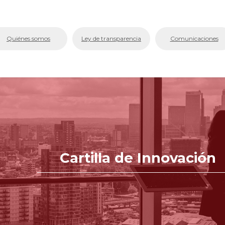
bmenu (La Cámara)
Quiénes somos
Ley de transparencia
Comunicaciones
bmenu (Servicios En Línea.)
menu (Centro de Conciliación y Arbitraje)
bmenu (Registros Públicos.)
bmenu (Competitividad y Proyectos)
bmenu (Aplicativos Corporativos.)
Cartilla de Innovación