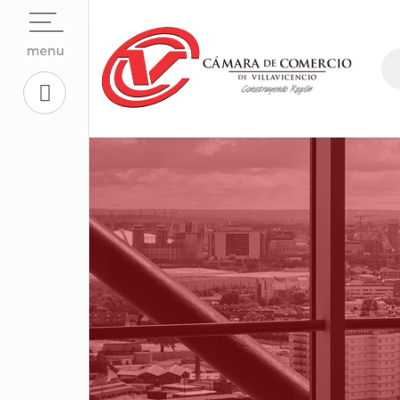
Open su
La Cámara
Open su
Servicios En Línea.
Open sub
Centro de Conciliación y Arbitraje
Open su
Registros Públicos.
Open su
Competitividad y Proyectos
Trabaje con Nosotros
Open su
Aplicativos Corporativos.