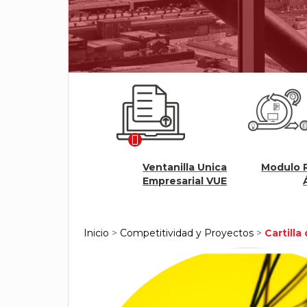
Ventanilla Unica
Modulo Reno
rvicios Virtuales
Empresarial VUE
Ágil
Inicio
>
Competitividad y Proyectos
>
Cartilla