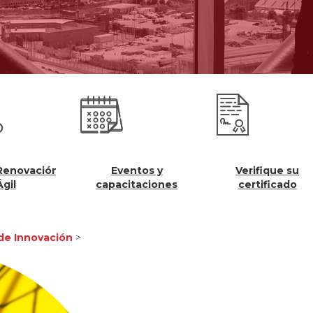
vación
Eventos y
Verifique su
capacitaciones
certificado
 de Innovación
>