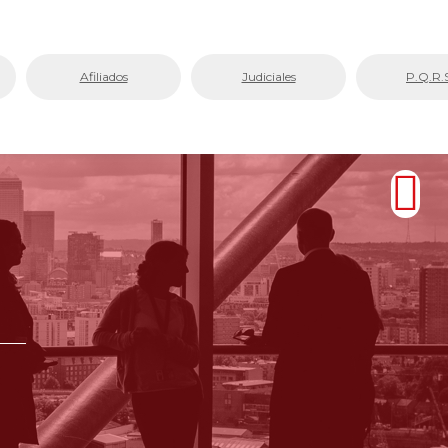
Afiliados
Judiciales
P.Q.R.