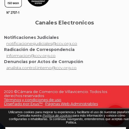
Canales Electronicos
Notificaciones Judiciales
notificacionesjudiciales@ccv.org.co
Radicación de Correspondencia
informacion@ccv.org.co
Denuncias por Actos de Corrupción
analista.control.interno@ccv.org.co
2020 ©Cámara de Comercio de Villavicencio. Todos los
derechos reservados
Términos y condiciones de uso
Diseñado por Exus™
|
Páginas Web Administrables
Utilizamos cookies para mejorar tu experiencia y facilitarte el uso de nuestras platafor
Política de cookies
Consulta nuestra
para más información y conoce cómo
configurarlas o inhabilitarlas. Si continúas navegando, entenderemos que aceptas nue
Política.