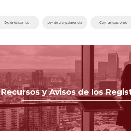
bmenu (La Cámara)
Quiénes somos
Ley de transparencia
Comunicaciones
bmenu (Servicios En Línea.)
menu (Centro de Conciliación y Arbitraje)
bmenu (Registros Públicos.)
bmenu (Competitividad y Proyectos)
bmenu (Aplicativos Corporativos.)
 Recursos y Avisos de los Regis