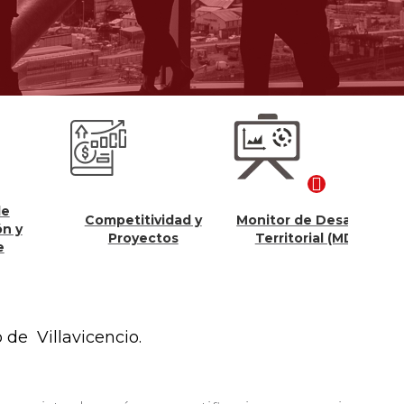
Competitividad y
Monitor de Desarrollo
Con
Proyectos
Territorial (MDT)
o de
Villavicencio.