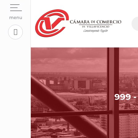
Open su
La Cámara
Open su
Servicios En Línea.
Open sub
Centro de Conciliación y Arbitraje
Open su
Registros Públicos.
Open su
Competitividad y Proyectos
Trabaje con Nosotros
Open su
Aplicativos Corporativos.
999 -