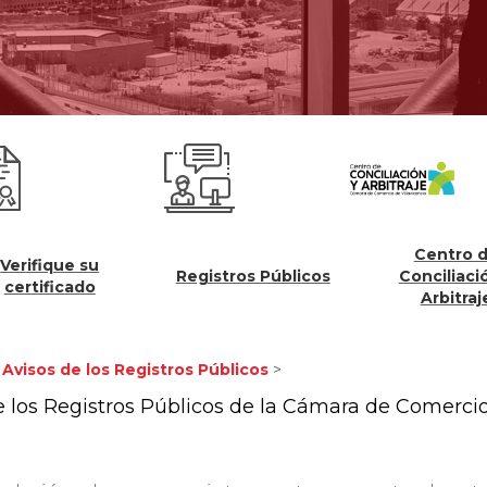
Centro de
fique su
Registros Públicos
Conciliación y
tificado
Arbitraje
 Avisos de los Registros Públicos
>
de los Registros Públicos de la Cámara de Comerci