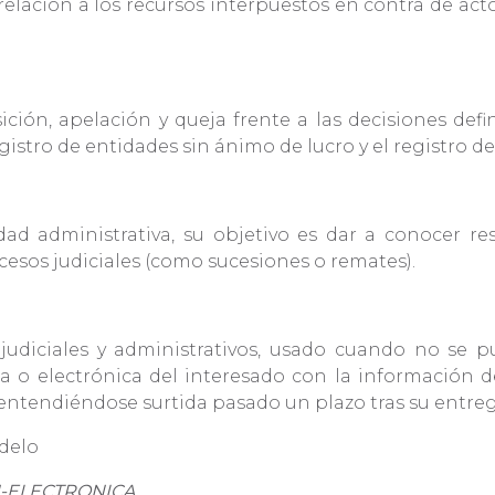
lación a los recursos interpuestos en contra de acto
ción, apelación y queja frente a las decisiones def
registro de entidades sin ánimo de lucro y el registro
ad administrativa, su objetivo es dar a conocer res
cesos judiciales (como sucesiones o remates).
udiciales y administrativos, usado cuando no se pu
ica o electrónica del interesado con la información 
 entendiéndose surtida pasado un plazo tras su entr
odelo
N-ELECTRONICA