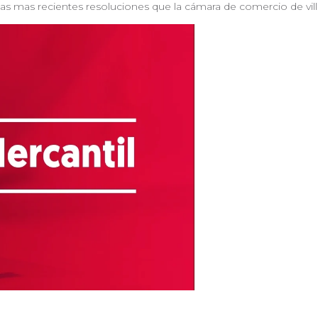
s mas recientes resoluciones que la cámara de comercio de v