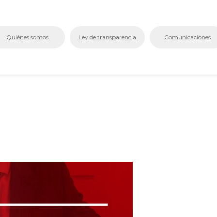
bmenu (La Cámara)
Quiénes somos
Ley de transparencia
Comunicaciones
bmenu (Servicios En Línea.)
menu (Centro de Conciliación y Arbitraje)
bmenu (Registros Públicos.)
bmenu (Competitividad y Proyectos)
bmenu (Aplicativos Corporativos.)