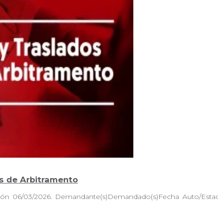
es de Arbitramento
cación 06/03/2026. Demandante(s)Demandado(s)Fecha Aut