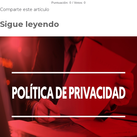
Puntuación:
0
/ Votos:
0
Comparte este artículo
Sigue leyendo