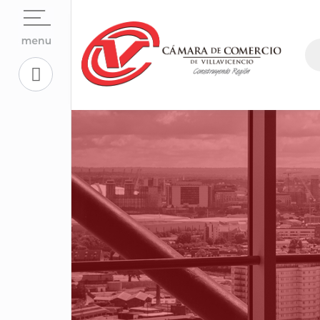
Open su
La Cámara
Open su
Servicios En Línea.
Open sub
Centro de Conciliación y Arbitraje
Open su
Registros Públicos.
Open su
Competitividad y Proyectos
Trabaje con Nosotros
Open su
Aplicativos Corporativos.