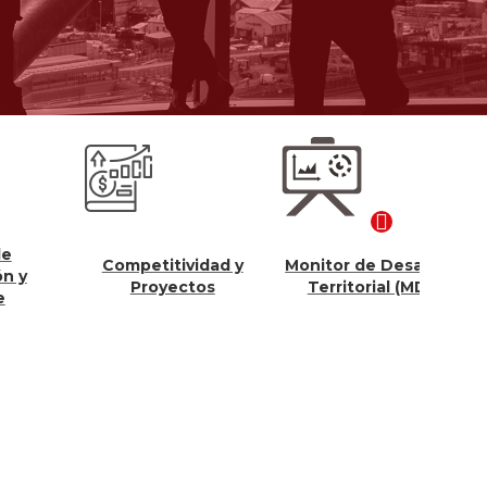
Competitividad y
Monitor de Desarrollo
Con
Proyectos
Territorial (MDT)