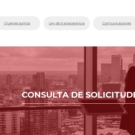
bmenu (La Cámara)
Quiénes somos
Ley de transparencia
Comunicaciones
bmenu (Servicios En Línea.)
menu (Centro de Conciliación y Arbitraje)
bmenu (Registros Públicos.)
bmenu (Competitividad y Proyectos)
bmenu (Aplicativos Corporativos.)
CONSULTA DE SOLICITUD