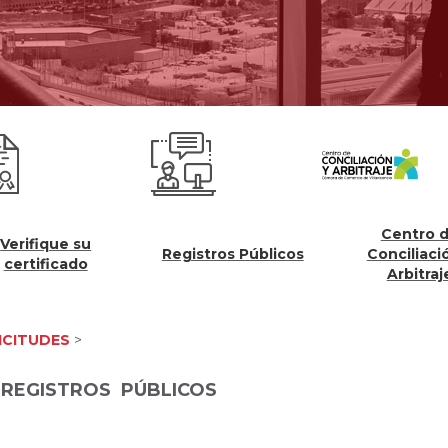
Centro de
fique su
Registros Públicos
Conciliación y
tificado
Arbitraje
ICITUDES
>
 REGISTROS
PÚBLICOS