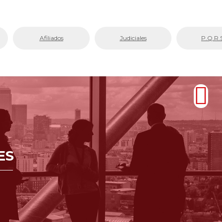
Afiliados
Judiciales
P.Q.R.
ES