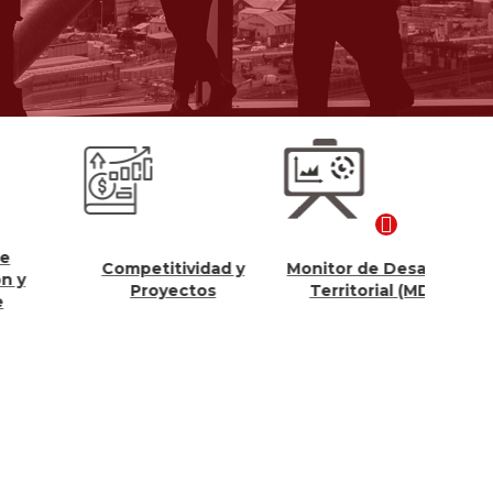
Competitividad y
Monitor de Desarrollo
Con
Proyectos
Territorial (MDT)