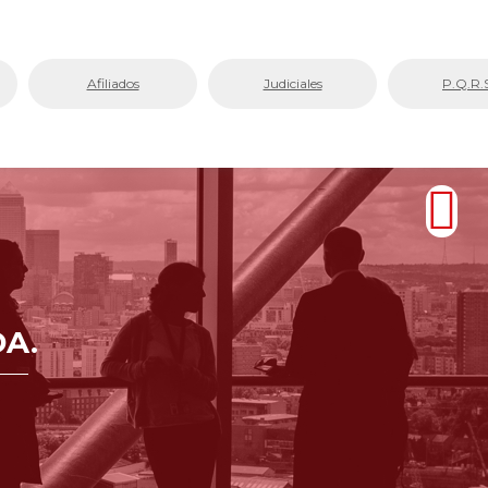
Afiliados
Judiciales
P.Q.R.
A.