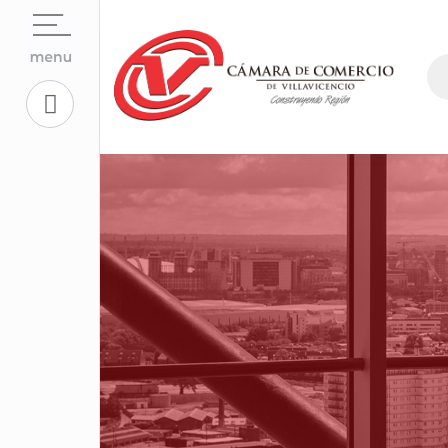
Open su
La Cámara
Open su
Servicios En Línea.
Open sub
Centro de Conciliación y Arbitraje
Open su
Registros Públicos.
Open su
Competitividad y Proyectos
Trabaje con Nosotros
Open su
Aplicativos Corporativos.