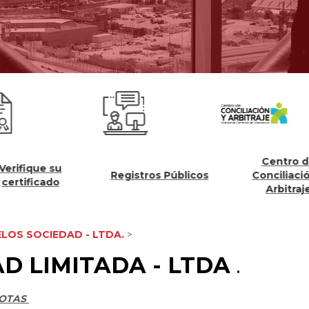
Centro de
fique su
Registros Públicos
Conciliación y
tificado
Arbitraje
LOS SOCIEDAD - LTDA.
>
D LIMITADA - LTDA
.
UOTAS