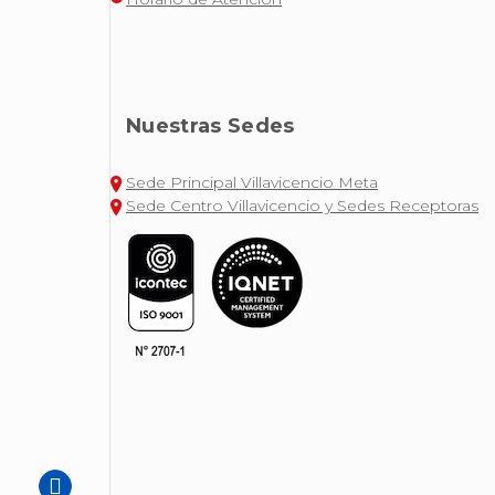
Nuestras Sedes
Sede Principal Villavicencio Meta
Sede Centro Villavicencio y Sedes Receptoras