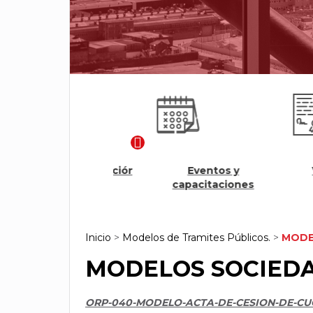
Modulo Renovación
Eventos y
Veri
Ágil
capacitaciones
cer
Inicio
>
Modelos de Tramites Públicos.
>
MODE
MODELOS SOCIEDA
ORP-040-MODELO-ACTA-DE-CESION-DE-C