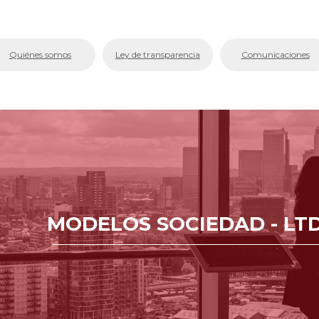
bmenu (La Cámara)
Quiénes somos
Ley de transparencia
Comunicaciones
bmenu (Servicios En Línea.)
menu (Centro de Conciliación y Arbitraje)
bmenu (Registros Públicos.)
bmenu (Competitividad y Proyectos)
bmenu (Aplicativos Corporativos.)
MODELOS SOCIEDAD - LTD