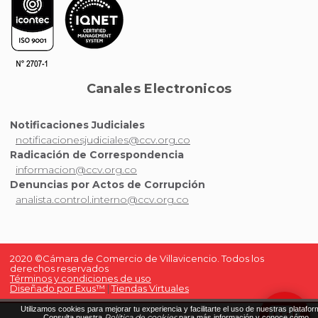
Canales Electronicos
Notificaciones Judiciales
notificacionesjudiciales@ccv.org.co
Radicación de Correspondencia
informacion@ccv.org.co
Denuncias por Actos de Corrupción
analista.control.interno@ccv.org.co
2020 ©Cámara de Comercio de Villavicencio. Todos los
derechos reservados
Términos y condiciones de uso
Diseñado por Exus™
|
Tiendas Virtuales
Utilizamos cookies para mejorar tu experiencia y facilitarte el uso de nuestras platafor
Política de cookies
Consulta nuestra
para más información y conoce cómo