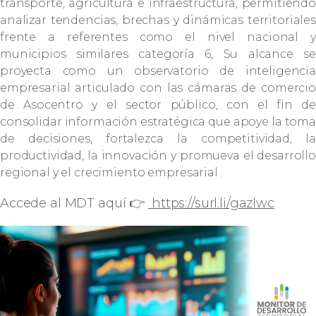
transporte, agricultura e infraestructura, permitiendo
analizar tendencias, brechas y dinámicas territoriales
frente a referentes como el nivel nacional y
municipios similares categoría 6, Su alcance se
proyecta como un observatorio de inteligencia
empresarial articulado con las cámaras de comercio
de Asocentro y el sector público, con el fin de
consolidar información estratégica que apoye la toma
de decisiones, fortalezca la competitividad, la
productividad, la innovación y promueva el desarrollo
regional y el crecimiento empresarial
.
Accede al MDT aquí 👉
https://surl.li/gazlwc